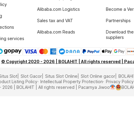
licy
Alibaba.com Logistics
Become a Veri
g
Sales tax and VAT
Partnerships
tections
Alibaba.com Reads
Download the
suppliers
ing services
© Copyright 2020 - 2026 | BOLAHIT | All rights reserved | Pa
Situs Slot
Slot Gacor
Situs Slot Online
Slot Online gacor
BOLAHIT
oduct Listing Policy
Intellectual Property Protection
Privacy Policy
 2026 | BOLAHIT | All rights reserved | Pacarnya Jiwoo
BOLA