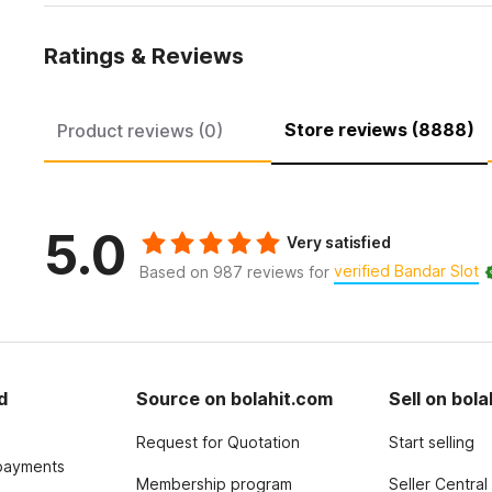
Ratings & Reviews
Store reviews (8888)
Product reviews (0)
5.0
Very satisfied
verified Bandar Slot
Based on 987 reviews for
d
Source on bolahit.com
Sell on bol
Request for Quotation
Start selling
payments
Membership program
Seller Central