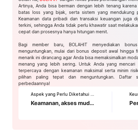
Artinya, Anda bisa bermain dengan lebih tenang karena 
batas loss yang bijak, serta sistem yang mendukung p
Keamanan data pribadi dan transaksi keuangan juga di
terkini, sehingga Anda tidak perlu khawatir saat melaku
cepat dan prosesnya hanya hitungan menit.
Bagi member baru, BOLAHIT menyediakan bonu
menguntungkan, mulai dari bonus deposit awal hingga f
menarik ini dirancang agar Anda bisa memaksimalkan mod
menang yang lebih sering. Untuk Anda yang mencari 
terpercaya dengan keamanan maksimal serta minim ris
pilihan paling tepat dan menguntungkan. Daftar 
perbedaannya!
Aspek yang Perlu Diketahui tentang BOLAHIT
Keamanan, akses mudah, dan proses daftar yang transparan