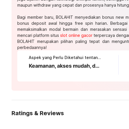
maupun withdraw yang cepat dan prosesnya hanya hitung
Bagi member baru, BOLAHIT menyediakan bonus new me
bonus deposit awal hingga free spin harian. Berbagai
memaksimalkan modal bermain dan merasakan sensasi 
mencari platform situs
slot online gacor
terpercaya dengan 
BOLAHIT merupakan pilihan paling tepat dan menguntu
perbedaannya!
Aspek yang Perlu Diketahui tentang BOLAHIT
Keamanan, akses mudah, dan proses daftar yang transparan
Ratings & Reviews