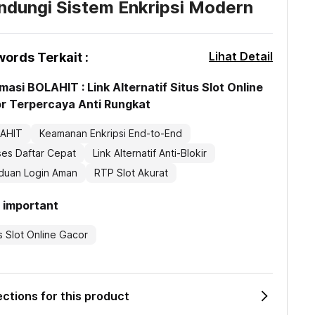
indungi Sistem Enkripsi Modern
Lihat Detail
ords Terkait :
masi BOLAHIT : Link Alternatif Situs Slot Online
r Terpercaya Anti Rungkat
AHIT
Keamanan Enkripsi End-to-End
ses Daftar Cepat
Link Alternatif Anti-Blokir
duan Login Aman
RTP Slot Akurat
 important
s Slot Online Gacor
ections for this product