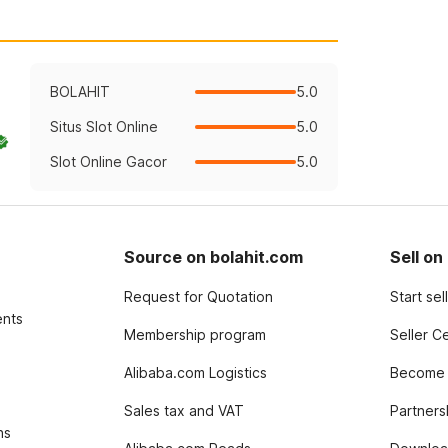
BOLAHIT
5.0
Situs Slot Online
5.0
Slot Online Gacor
5.0
Source on bolahit.com
Sell on
Request for Quotation
Start sel
ents
Membership program
Seller Ce
Alibaba.com Logistics
Become a
Sales tax and VAT
Partners
ns