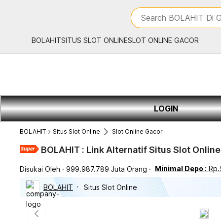
iphones 16
What are you looking 
Search BOLAHIT Di G
torras phone case
samsung note 20 5g 
BOLAHIT
SITUS SLOT ONLINE
SLOT ONLINE GACOR
iphones 15 pro max
LOGIN
BOLAHIT
Situs Slot Online
Slot Online Gacor
BOLAHIT : Link Alternatif Situs Slot Onli
Minimal Depo :
Rp.
Disukai Oleh
999.987.789 Juta Orang
BOLAHIT
Situs Slot Online
Previous slide