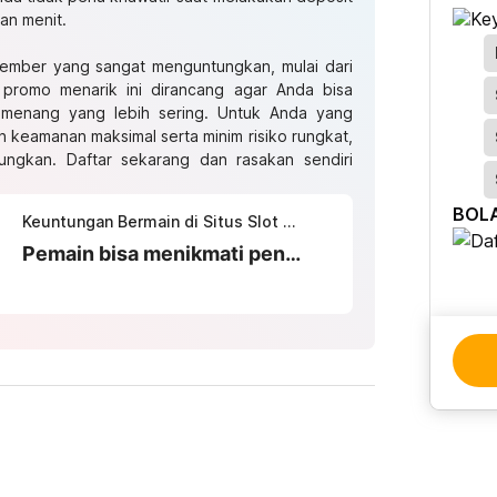
Ke
an menit.
mber yang sangat menguntungkan, mulai dari
 promo menarik ini dirancang agar Anda bisa
menang yang lebih sering. Untuk Anda yang
keamanan maksimal serta minim risiko rungkat,
ngkan. Daftar sekarang dan rasakan sendiri
BOL
Keuntungan Bermain di Situs Slot Online Gacor
Pemain bisa menikmati pengalaman yang lebih lancar dan aman.