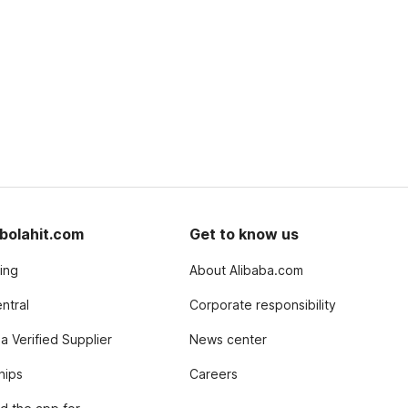
 bolahit.com
Get to know us
ling
About Alibaba.com
ntral
Corporate responsibility
 Verified Supplier
News center
hips
Careers