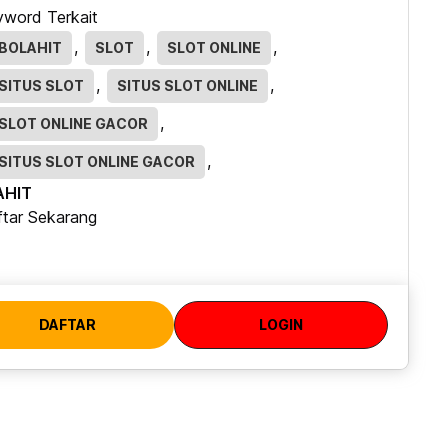
yword Terkait
,
,
,
BOLAHIT
SLOT
SLOT ONLINE
,
,
SITUS SLOT
SITUS SLOT ONLINE
,
SLOT ONLINE GACOR
,
SITUS SLOT ONLINE GACOR
AHIT
DAFTAR
LOGIN