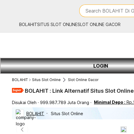
iphones 16
What are you looking 
Search BOLAHIT Di G
torras phone case
samsung note 20 5g 
BOLAHIT
SITUS SLOT ONLINE
SLOT ONLINE GACOR
iphones 15 pro max
LOGIN
BOLAHIT
Situs Slot Online
Slot Online Gacor
BOLAHIT : Link Alternatif Situs Slot Onli
Minimal Depo :
Rp.
Disukai Oleh
999.987.789 Juta Orang
BOLAHIT
Situs Slot Online
Previous slide