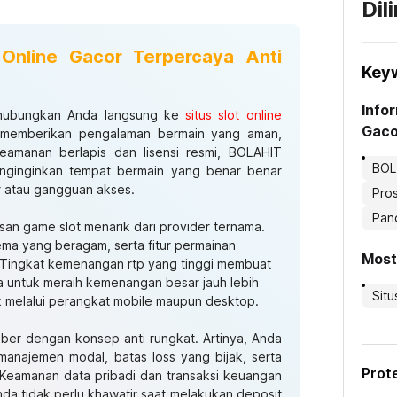
Dil
t Online Gacor Terpercaya Anti
Keyw
Infor
nghubungkan Anda langsung ke
situs slot online
Gaco
uk memberikan pengalaman bermain yang aman,
manan berlapis dan lisensi resmi, BOLAHIT
BOL
ginginkan tempat bermain yang benar benar
r atau gangguan akses.
Pro
Pan
san game slot menarik dari provider ternama.
tema yang beragam, serta fitur permainan
Most
f. Tingkat kemenangan rtp yang tinggi membuat
da untuk meraih kemenangan besar jauh lebih
Situ
 melalui perangkat mobile maupun desktop.
er dengan konsep anti rungkat. Artinya, Anda
 manajemen modal, batas loss yang bijak, serta
Prot
 Keamanan data pribadi dan transaksi keuangan
Anda tidak perlu khawatir saat melakukan deposit