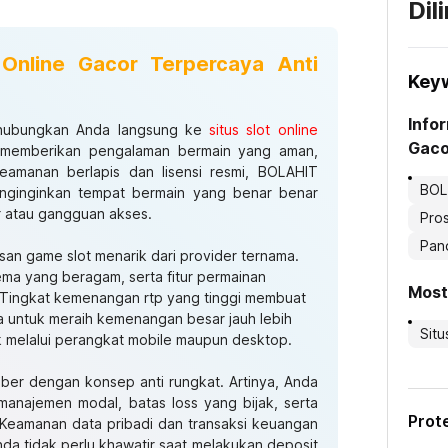
Dil
t Online Gacor Terpercaya Anti
Keyw
Infor
nghubungkan Anda langsung ke
situs slot online
Gaco
uk memberikan pengalaman bermain yang aman,
manan berlapis dan lisensi resmi, BOLAHIT
BOL
ginginkan tempat bermain yang benar benar
r atau gangguan akses.
Pro
Pan
san game slot menarik dari provider ternama.
tema yang beragam, serta fitur permainan
Most
f. Tingkat kemenangan rtp yang tinggi membuat
da untuk meraih kemenangan besar jauh lebih
Situ
 melalui perangkat mobile maupun desktop.
er dengan konsep anti rungkat. Artinya, Anda
 manajemen modal, batas loss yang bijak, serta
Prot
 Keamanan data pribadi dan transaksi keuangan
Anda tidak perlu khawatir saat melakukan deposit