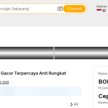
Deliver 
for?
oogle Sekarang!
Search
ID
cover
ne Gacor Terpercaya Anti Rungkat
Nama 
BO
5.000
Prose
Cep
Keama

Next slide