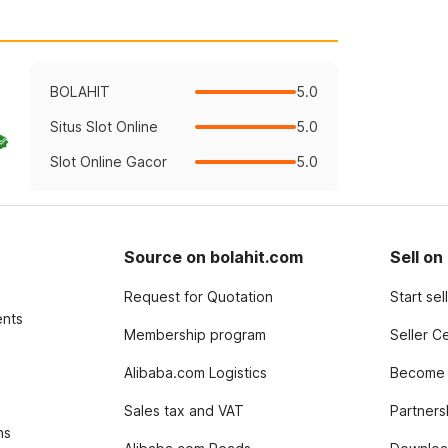
BOLAHIT
5.0
Situs Slot Online
5.0
Slot Online Gacor
5.0
Source on bolahit.com
Sell on
Request for Quotation
Start sel
ents
Membership program
Seller Ce
Alibaba.com Logistics
Become a
Sales tax and VAT
Partners
ns