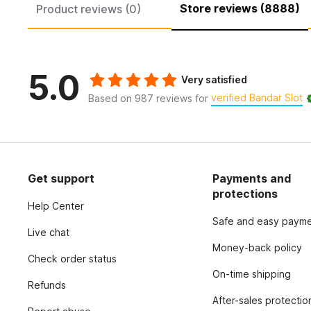
Store reviews (8888)
Product reviews (0)
5.0
Very satisfied
verified Bandar Slot
Based on 987 reviews for
Get support
Payments and
protections
Help Center
Safe and easy paym
Live chat
Money-back policy
Check order status
On-time shipping
Refunds
After-sales protectio