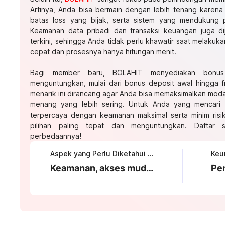
Artinya, Anda bisa bermain dengan lebih tenang karena 
batas loss yang bijak, serta sistem yang mendukung p
Keamanan data pribadi dan transaksi keuangan juga di
terkini, sehingga Anda tidak perlu khawatir saat melaku
cepat dan prosesnya hanya hitungan menit.
Bagi member baru, BOLAHIT menyediakan bonu
menguntungkan, mulai dari bonus deposit awal hingga f
menarik ini dirancang agar Anda bisa memaksimalkan mod
menang yang lebih sering. Untuk Anda yang mencari 
terpercaya dengan keamanan maksimal serta minim ris
pilihan paling tepat dan menguntungkan. Daftar 
perbedaannya!
Aspek yang Perlu Diketahui tentang BOLAHIT
Keamanan, akses mudah, dan proses daftar yang transparan