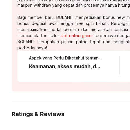
maupun withdraw yang cepat dan prosesnya hanya hitung
Bagi member baru, BOLAHIT menyediakan bonus new me
bonus deposit awal hingga free spin harian. Berbagai
memaksimalkan modal bermain dan merasakan sensasi 
mencari platform situs
slot online gacor
terpercaya dengan 
BOLAHIT merupakan pilihan paling tepat dan menguntu
perbedaannya!
Aspek yang Perlu Diketahui tentang BOLAHIT
Keamanan, akses mudah, dan proses daftar yang transparan
Ratings & Reviews