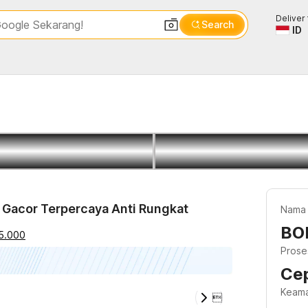
Deliver 
for?
oogle Sekarang!
Search
ID
cover
ne Gacor Terpercaya Anti Rungkat
Nama 
BO
5.000
Prose
Cep
Keama

Next slide