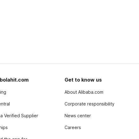
 bolahit.com
Get to know us
ling
About Alibaba.com
ntral
Corporate responsibility
 Verified Supplier
News center
hips
Careers