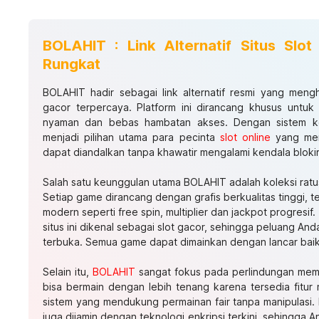
BOLAHIT : Link Alternatif Situs Slo
Rungkat
BOLAHIT hadir sebagai link alternatif resmi yang me
gacor terpercaya. Platform ini dirancang khusus unt
nyaman dan bebas hambatan akses. Dengan sistem kea
menjadi pilihan utama para pecinta
slot online
yang men
dapat diandalkan tanpa khawatir mengalami kendala bloki
Salah satu keunggulan utama BOLAHIT adalah koleksi ratu
Setiap game dirancang dengan grafis berkualitas tinggi, 
modern seperti free spin, multiplier dan jackpot progresi
situs ini dikenal sebagai slot gacor, sehingga peluang An
terbuka. Semua game dapat dimainkan dengan lancar baik
Selain itu,
BOLAHIT
sangat fokus pada perlindungan memb
bisa bermain dengan lebih tenang karena tersedia fitur
sistem yang mendukung permainan fair tanpa manipulasi.
juga dijamin dengan teknologi enkripsi terkini, sehingga 