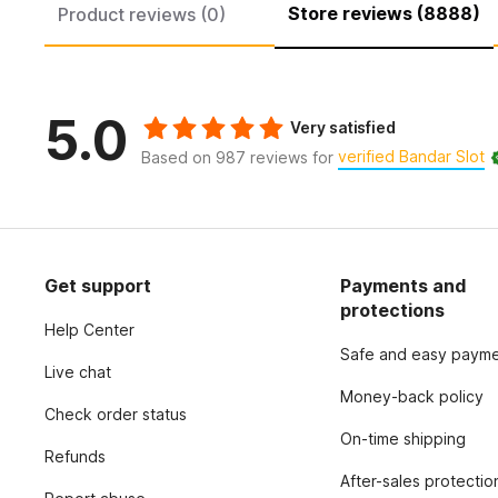
Store reviews (8888)
Product reviews (0)
5.0
Very satisfied
verified Bandar Slot
Based on 987 reviews for
Get support
Payments and
protections
Help Center
Safe and easy paym
Live chat
Money-back policy
Check order status
On-time shipping
Refunds
After-sales protectio